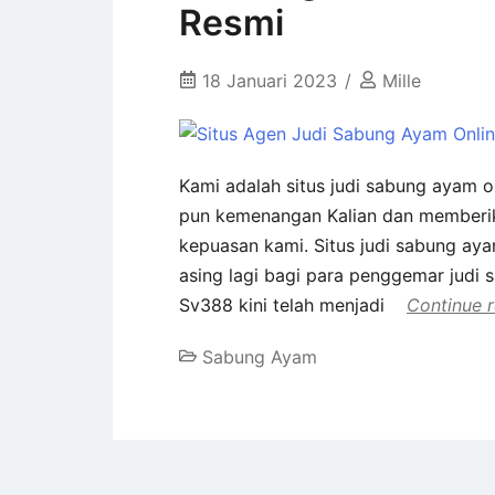
Resmi
18 Januari 2023
Mille
Kami adalah situs judi sabung ayam 
pun kemenangan Kalian dan memberik
kepuasan kami. Situs judi sabung ay
asing lagi bagi para penggemar judi
Sv388 kini telah menjadi
Continue 
Sabung Ayam