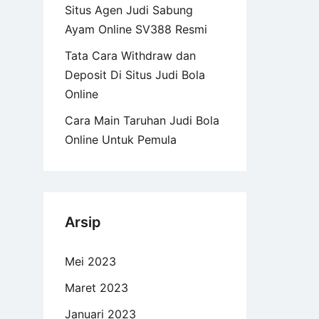
Situs Agen Judi Sabung
Ayam Online SV388 Resmi
Tata Cara Withdraw dan
Deposit Di Situs Judi Bola
Online
Cara Main Taruhan Judi Bola
Online Untuk Pemula
Arsip
Mei 2023
Maret 2023
Januari 2023