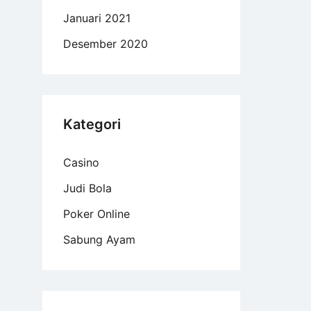
Januari 2021
Desember 2020
Kategori
Casino
Judi Bola
Poker Online
Sabung Ayam