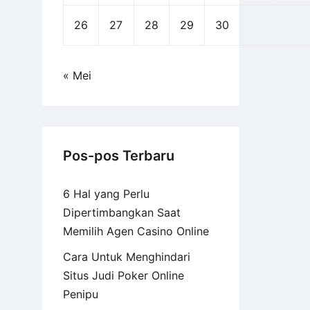
26
27
28
29
30
« Mei
Pos-pos Terbaru
6 Hal yang Perlu
Dipertimbangkan Saat
Memilih Agen Casino Online
Cara Untuk Menghindari
Situs Judi Poker Online
Penipu