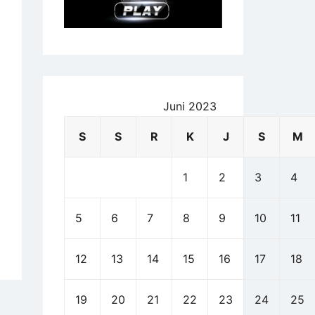
Juni 2023
S
S
R
K
J
S
M
1
2
3
4
5
6
7
8
9
10
11
12
13
14
15
16
17
18
19
20
21
22
23
24
25