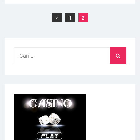
Navigasi
<
1
2
pos
Cari
untuk: