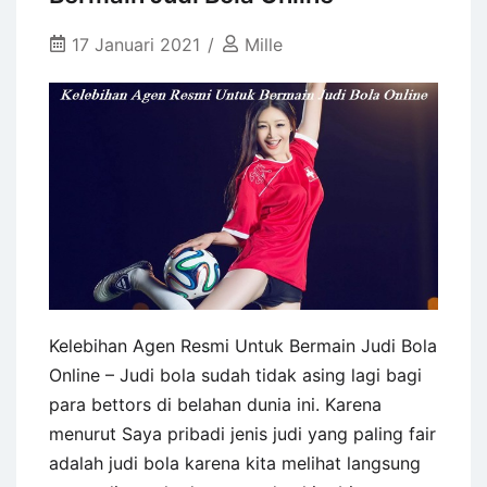
17 Januari 2021
Mille
Kelebihan Agen Resmi Untuk Bermain Judi Bola
Online – Judi bola sudah tidak asing lagi bagi
para bettors di belahan dunia ini. Karena
menurut Saya pribadi jenis judi yang paling fair
adalah judi bola karena kita melihat langsung