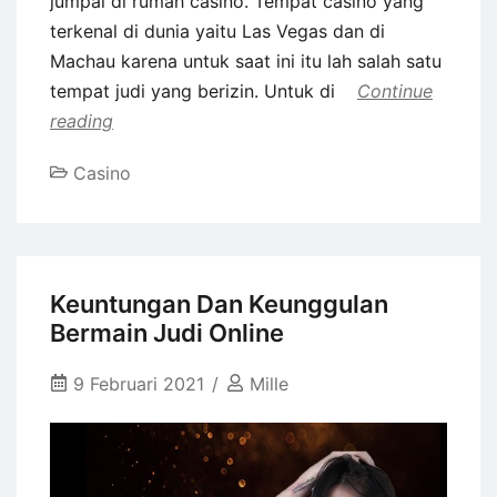
jumpai di rumah casino. Tempat casino yang
terkenal di dunia yaitu Las Vegas dan di
Machau karena untuk saat ini itu lah salah satu
tempat judi yang berizin. Untuk di
Continue
reading
Casino
Keuntungan Dan Keunggulan
Bermain Judi Online
9 Februari 2021
Mille