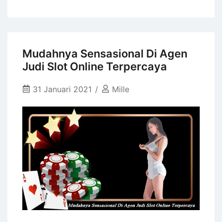
Mudahnya Sensasional Di Agen
Judi Slot Online Terpercaya
31 Januari 2021
Mille