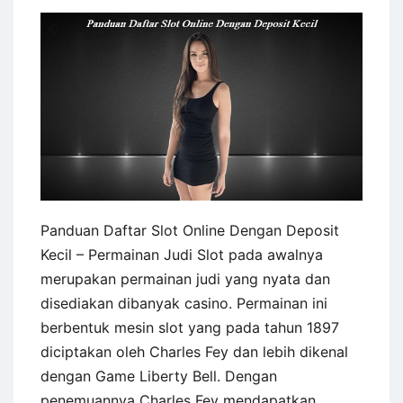
Panduan Daftar Slot Online Dengan Deposit
Kecil – Permainan Judi Slot pada awalnya
merupakan permainan judi yang nyata dan
disediakan dibanyak casino. Permainan ini
berbentuk mesin slot yang pada tahun 1897
diciptakan oleh Charles Fey dan lebih dikenal
dengan Game Liberty Bell. Dengan
penemuannya Charles Fey mendapatkan