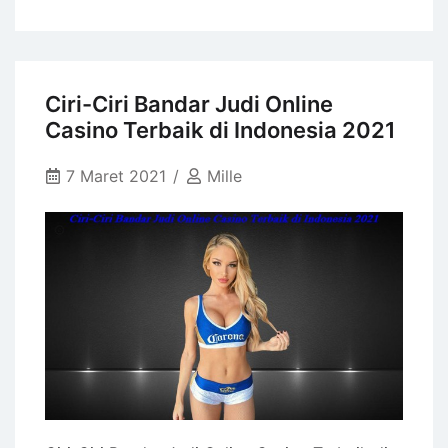
Ciri-Ciri Bandar Judi Online
Casino Terbaik di Indonesia 2021
7 Maret 2021
Mille