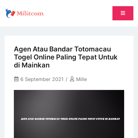
Skip
to
content
Link alternatif bermain judi bola sbobet Indonesia, kami
Situs IDN Poker Resmi Indonesia & Agen
merekomendasi situs resmi. Dapatkan bonus game idn
Bola Sbobet Online
poker online 20% untuk pendaftaran member baru.
Agen Atau Bandar Totomacau
Togel Online Paling Tepat Untuk
di Mainkan
6 September 2021
Mille