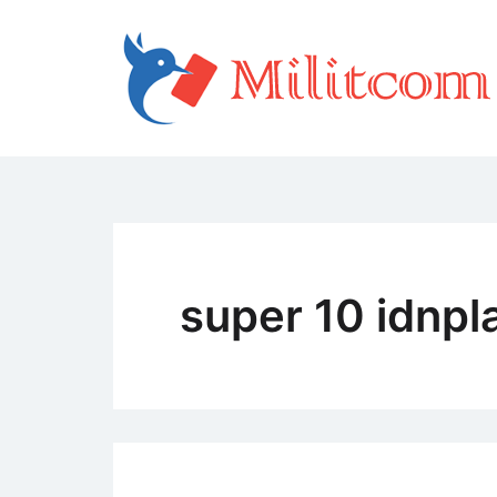
Skip
to
content
Link alternatif bermain judi bola sbobet In
Situs IDN Poker R
super 10 idnpl