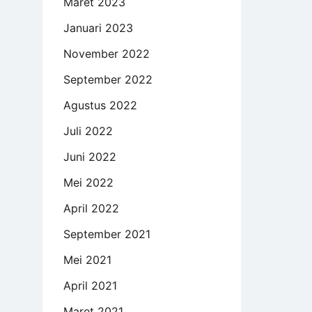
Maret 2023
Januari 2023
November 2022
September 2022
Agustus 2022
Juli 2022
Juni 2022
Mei 2022
April 2022
September 2021
Mei 2021
April 2021
Maret 2021