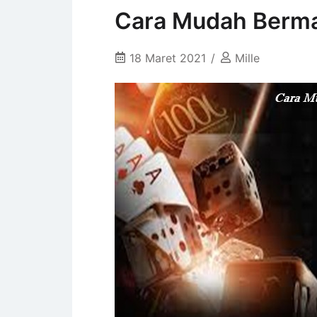
Cara Mudah Bermai
18 Maret 2021
Mille